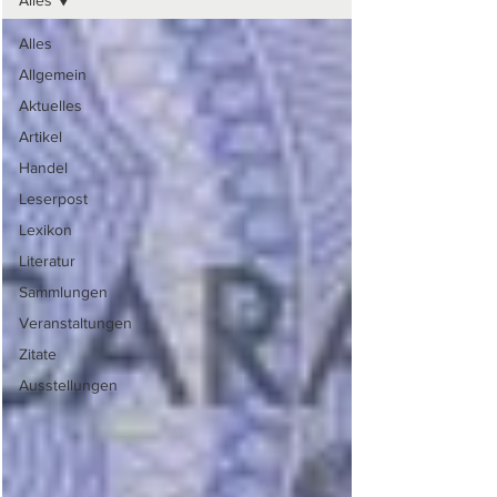
Alles
Alles
Allgemein
Aktuelles
Artikel
Handel
Leserpost
Lexikon
Literatur
Sammlungen
Veranstaltungen
Zitate
Ausstellungen