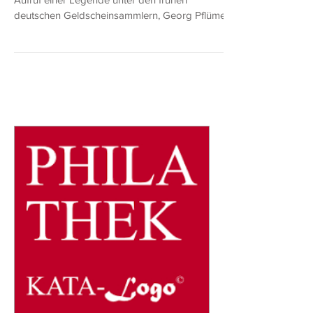
Nachfolgend möchten wir unseren Lesern den
Aufruf einer Legende unter den frühen
deutschen Geldscheinsammlern, Georg Pflümer,
zur...