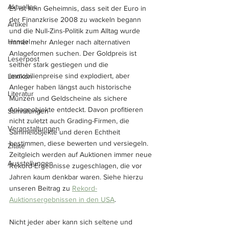
Aktuelles
Es ist kein Geheimnis, dass seit der Euro in 
der Finanzkrise 2008 zu wackeln begann 
Artikel
und die Null-Zins-Politik zum Alltag wurde 
Handel
immer mehr Anleger nach alternativen 
Anlageformen suchen. Der Goldpreis ist 
Leserpost
seither stark gestiegen und die 
Immobilienpreise sind explodiert, aber 
Lexikon
Anleger haben längst auch historische 
Literatur
Münzen und Geldscheine als sichere 
Anlageobjekte entdeckt. Davon profitieren 
Sammlungen
nicht zuletzt auch Grading-Firmen, die 
Veranstaltungen
Sammelobjekte und deren Echtheit 
bestimmen, diese bewerten und versiegeln. 
Zitate
Zeitgleich werden auf Auktionen immer neue 
Ausstellungen
Rekord-Ergebnisse zugeschlagen, die vor 
Jahren kaum denkbar waren. Siehe hierzu 
unseren Beitrag zu 
Rekord-
Auktionsergebnissen in den USA
.
Nicht jeder aber kann sich seltene und 