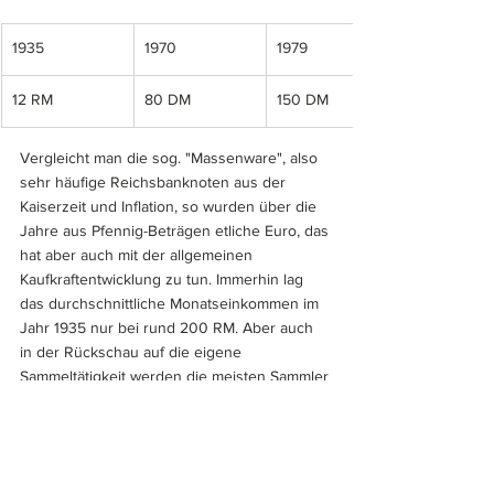
1935
1970
1979
12 RM
80 DM
150 DM
Vergleicht man die sog. "Massenware", also 
sehr häufige Reichsbanknoten aus der 
Kaiserzeit und Inflation, so wurden über die 
Jahre aus Pfennig-Beträgen etliche Euro, das 
hat aber auch mit der allgemeinen 
Kaufkraftentwicklung zu tun. Immerhin lag 
das durchschnittliche Monatseinkommen im 
Jahr 1935 nur bei rund 200 RM. Aber auch 
in der Rückschau auf die eigene 
Sammeltätigkeit werden die meisten Sammler 
eine deutliche Wertsteigerung feststellen 
können, was längst nicht bei allen 
Sammelgebieten der Fall ist. Denken wir in 
diesem Zusammenhang etwa an den 