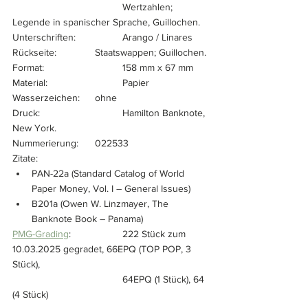
				Wertzahlen; 
Legende in spanischer Sprache, Guillochen.
Unterschriften:		Arango / Linares
Rückseite:		Staatswappen; Guillochen.
Format:			158 mm x 67 mm
Material:			Papier
Wasserzeichen:	ohne
Druck:			Hamilton Banknote, 
New York.
Nummerierung:	022533
Zitate:
PAN-22a (Standard Catalog of World 
Paper Money, Vol. I – General Issues)
B201a (Owen W. Linzmayer, The 
Banknote Book – Panama)
PMG-Grading
:		222 Stück zum 
10.03.2025 gegradet, 66EPQ (TOP POP, 3 
Stück), 
				64EPQ (1 Stück), 64 
(4 Stück)