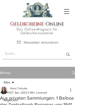
Geldscheine
-Online
Das Online-Magazin für
Geldscheinsammler
Newsletter abbonieren
Beitrag
Alles
Kana Totsuka
Alles
27. Apr. 2022
2 Min. Lesezeit
Aus privaten Sammlungen: 1 Balboa
Allgemein
der Zentralbank Panamas von 1941