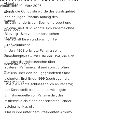
Aktuelles
Aktualisiert:
10. März 2025
Durch die Conquista wurde das Staatsgebiet 
Artikel
des heutigen Panama Anfang des 
Handel
16. Jahrhunderts von Spanien erobert und 
kolonialisiert. 1821 konnte sich Panama ohne 
Leserpost
Blutvergießen von der spanischen 
Lexikon
Herrschaft lösen und war nun Teil 
Großkolumbiens. 
Literatur
Im Jahr 1903 erlangte Panama seine 
Sammlungen
Unabhängigkeit – mit Hilfe der USA, die sich 
sogleich die Hoheitsrechte über den 
Veranstaltungen
späteren Panamakanal und somit großen 
Zitate
Einfluss über den neu gegründeten Staat 
sicherten. Erst Ende 1999 übertrugen die 
Ausstellungen
USA die Rechte schlussendlich an Panama; 
der Kanal stellt bis heute die wichtigste 
Einnahmequelle von Panama dar, das 
mittlerweile als eines der reichsten Länder 
Lateinamerikas gilt.
1941 wurde unter dem Präsidenten Arnulfo 