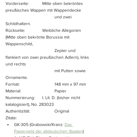
Vorderseite:		Mitte oben bekröntes 
preußisches Wappen mit Wappendecke 
				und zwei 
Schildhaltern.
Rückseite:		Weibliche Allegorien 
(Mitte oben bekrönte Borussia mit 
Wappenschild,
				Zepter und 
flankiert von zwei preußischen Adlern), links 
und rechts
				mit Putten sowie 
Ornamente.
Format:			148 mm x 97 mm
Material:			Papier		
Nummerierung:	I. Lit. D. (bisher nicht 
katalogisiert), No. 283023
Authentizität:		Original
Zitate:
GK-305 (Grabowski/Kranz: 
Das 
Papiergeld der altdeutschen Staaten
)