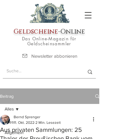
Geldscheine
-Online
Das Online-Magazin für
Geldscheinsammler
Newsletter abbonieren
Beitrag
Alles
Bernd Sprenger
Alles
11. Okt. 2022
2 Min. Lesezeit
Aus privaten Sammlungen: 25
Allgemein
Thaler der Preußischen Bank vom