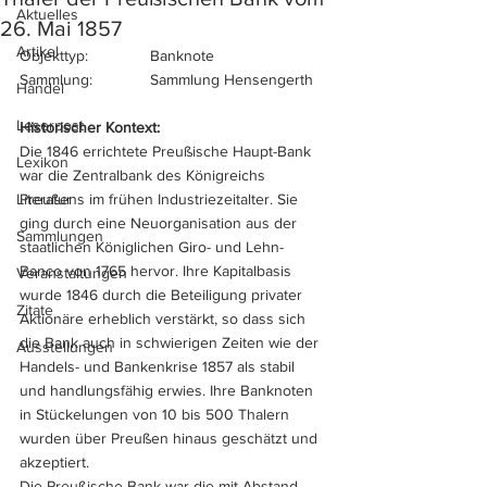
Aktuelles
26. Mai 1857
Artikel
Objekttyp:		Banknote
Sammlung:		Sammlung Hensengerth
Handel
Leserpost
Historischer Kontext:
Die 1846 errichtete Preußische Haupt-Bank 
Lexikon
war die Zentralbank des Königreichs 
Literatur
Preußens im frühen Industriezeitalter. Sie 
ging durch eine Neuorganisation aus der 
Sammlungen
staatlichen Königlichen Giro- und Lehn-
Banco von 1765 hervor. Ihre Kapitalbasis 
Veranstaltungen
wurde 1846 durch die Beteiligung privater 
Zitate
Aktionäre erheblich verstärkt, so dass sich 
die Bank auch in schwierigen Zeiten wie der 
Ausstellungen
Handels- und Bankenkrise 1857 als stabil 
und handlungsfähig erwies. Ihre Banknoten 
in Stückelungen von 10 bis 500 Thalern 
wurden über Preußen hinaus geschätzt und 
akzeptiert. 
Die Preußische Bank war die mit Abstand 