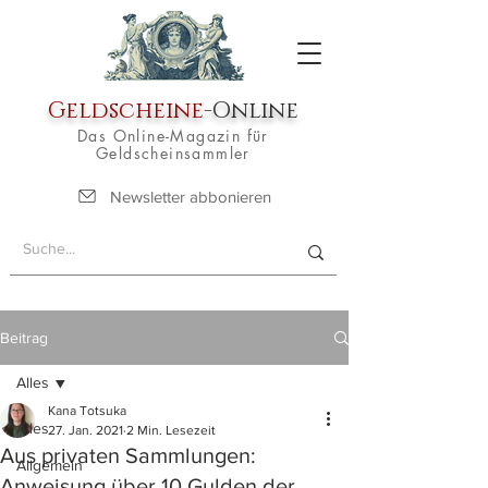
Geldscheine
-Online
Das Online-Magazin für
Geldscheinsammler
Newsletter abbonieren
Beitrag
Alles
Kana Totsuka
Alles
27. Jan. 2021
2 Min. Lesezeit
Aus privaten Sammlungen:
Allgemein
Anweisung über 10 Gulden der