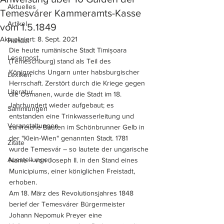
Aktuelles
Temesvárer Kammeramts-Kasse
Artikel
vom 1.5.1849
Aktualisiert:
8. Sept. 2021
Handel
Die heute rumänische Stadt Timișoara 
Leserpost
(Temeschburg) stand als Teil des 
Königreichs Ungarn unter habsburgischer 
Lexikon
Herrschaft. Zerstört durch die Kriege gegen 
Literatur
die Osmanen, wurde die Stadt im 18. 
Jahrhundert wieder aufgebaut; es 
Sammlungen
entstanden eine Trinkwasserleitung und 
Veranstaltungen
zahlreiche Bauten im Schönbrunner Gelb in 
der "Klein-Wien" genannten Stadt. 1781 
Zitate
wurde Temesvár – so lautete der ungarische 
Ausstellungen
Name – von Joseph II. in den Stand eines 
Municipiums, einer königlichen Freistadt, 
erhoben.
Am 18. März des Revolutionsjahres 1848 
berief der Temesvárer Bürgermeister 
Johann Nepomuk Preyer eine 