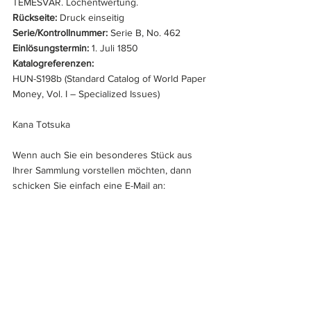
TEMESVÁR. Lochentwertung.
Rückseite:
 Druck einseitig
Serie/Kontrollnummer:
 Serie B, No. 462
Einlösungstermin:
 1. Juli 1850
Katalogreferenzen:
HUN-S198b (Standard Catalog of World Paper 
Money, Vol. I – Specialized Issues)
Kana Totsuka
Wenn auch Sie ein besonderes Stück aus 
Ihrer Sammlung vorstellen möchten, dann 
schicken Sie einfach eine E-Mail an: 
info@geldscheine-online.com
.
Weltbanknoten
Europa
Kana Totsuka
Österreich
Gulden
Ungarn
Sammlung Gerber
Sammlungen