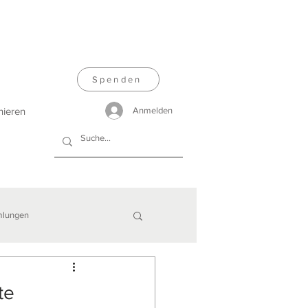
Spenden
nieren
Anmelden
lungen
te