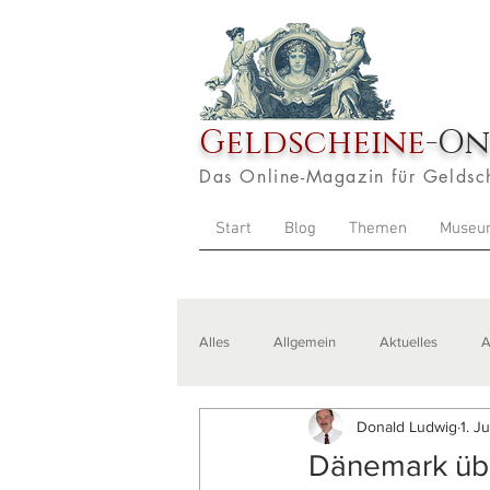
Geldscheine
-On
Das Online-Magazin für Geldsc
Start
Blog
Themen
Museu
Alles
Allgemein
Aktuelles
A
Donald Ludwig
1. J
Veranstaltungen
Zitate
Aus
Dänemark übe