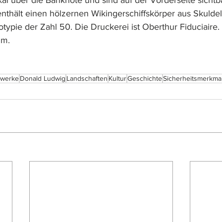
kal über die Banknote und sind auf der Vorderseite sichtba
thält einen hölzernen Wikingerschiffskörper aus Skuldel
otypie der Zahl 50. Die Druckerei ist Oberthur Fiduciaire
mm.
werke
Donald Ludwig
Landschaften
Kultur
Geschichte
Sicherheitsmerkma