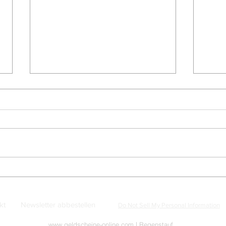
Kassenfrische Scheine aus
Däne
Dänemark? Rien ne va plus.
neue
wege
kt
Newsletter abbestellen
Do Not Sell My Personal Information
www.geldscheine-online.com
| Regenstauf