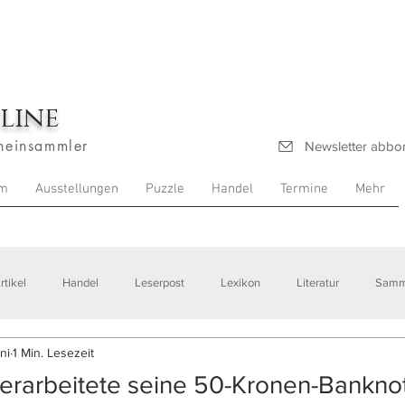
line
heinsammler
Newsletter abbo
m
Ausstellungen
Puzzle
Handel
Termine
Mehr
rtikel
Handel
Leserpost
Lexikon
Literatur
Samm
uni
1 Min. Lesezeit
stellungen
rarbeitete seine 50-Kronen-Bankno