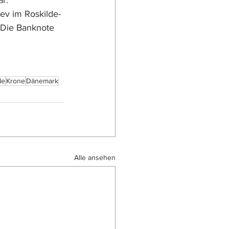
r. 
ev im Roskilde-
. Die Banknote 
le
Krone
Dänemark
Alle ansehen