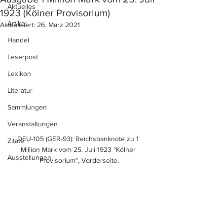
Aktuelles
1923 (Kölner Provisorium)
Artikel
Aktualisiert:
26. März 2021
Handel
Leserpost
Lexikon
Literatur
Sammlungen
Veranstaltungen
DEU-105 (GER-93): Reichsbanknote zu 1 
Zitate
Million Mark vom 25. Juli 1923 "Kölner 
Ausstellungen
Provisorium", Vorderseite.