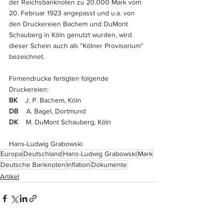
der Reichsbanknoten zu 20.000 Mark vom 
20. Februar 1923 angepasst und u.a. von 
den Druckereien Bachem und DuMont 
Schauberg in Köln genutzt wurden, wird 
dieser Schein auch als "Kölner Provisorium" 
bezeichnet.
Firmendrucke fertigten folgende 
Druckereien:
BK
    J. P. Bachem, Köln
DB
    A. Bagel, Dortmund
DK
    M. DuMont Schauberg, Köln
Hans-Ludwig Grabowski
Europa
Deutschland
Hans-Ludwig Grabowski
Mark
Deutsche Banknoten
Inflation
Dokumente
Artikel