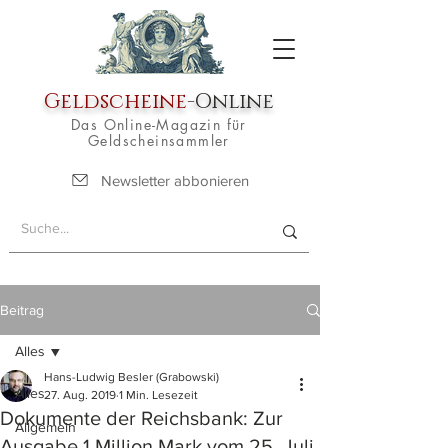
Geldscheine
-Online
Das Online-Magazin für
Geldscheinsammler
Newsletter abbonieren
Beitrag
Alles
Hans-Ludwig Besler (Grabowski)
Alles
27. Aug. 2019
1 Min. Lesezeit
Dokumente der Reichsbank: Zur
Allgemein
Ausgabe 1 Million Mark vom 25. Juli