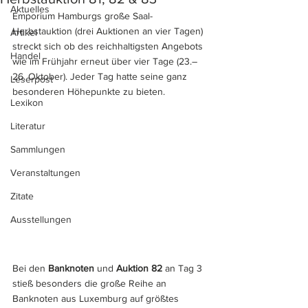
Aktuelles
Emporium Hamburgs große Saal-
Herbstauktion (drei Auktionen an vier Tagen) 
Artikel
streckt sich ob des reichhaltigsten Angebots 
Handel
wie im Frühjahr erneut über vier Tage (23.–
26. Oktober). Jeder Tag hatte seine ganz 
Leserpost
besonderen Höhepunkte zu bieten.
Lexikon
Literatur
Sammlungen
Veranstaltungen
Zitate
Ausstellungen
Bei den 
Banknoten
 und 
Auktion 82
 an Tag 3 
stieß besonders die große Reihe an 
Banknoten aus Luxemburg auf größtes 