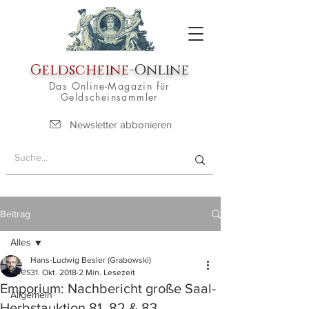
Geldscheine
-Online
Das Online-Magazin für
Geldscheinsammler
Newsletter abbonieren
Beitrag
Alles
Hans-Ludwig Besler (Grabowski)
Alles
31. Okt. 2018
2 Min. Lesezeit
Emporium: Nachbericht große Saal-
Allgemein
Herbstauktion 81, 82 & 83