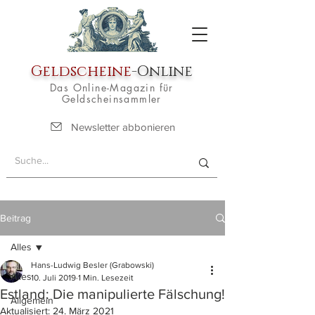
Geldscheine
-Online
Das Online-Magazin für
Geldscheinsammler
Newsletter abbonieren
Beitrag
Alles
Hans-Ludwig Besler (Grabowski)
Alles
10. Juli 2019
1 Min. Lesezeit
Estland: Die manipulierte Fälschung!
Allgemein
Aktualisiert:
24. März 2021