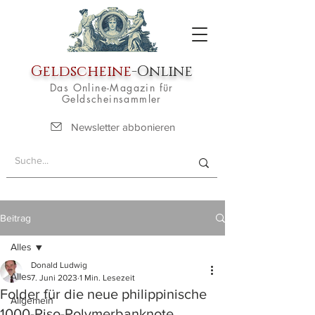
Geldscheine
-Online
Das Online-Magazin für
Geldscheinsammler
Newsletter abbonieren
Beitrag
Alles
Donald Ludwig
Alles
7. Juni 2023
1 Min. Lesezeit
Folder für die neue philippinische
Allgemein
1000-Piso-Polymerbanknote