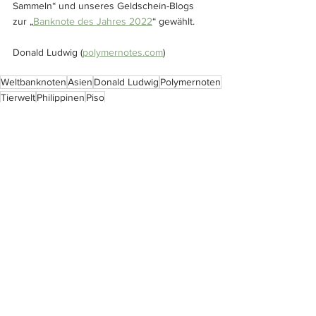
Sammeln“ und unseres Geldschein-Blogs 
zur „
Banknote des Jahres 2022
“ gewählt.
Donald Ludwig (
polymernotes.com
)
Weltbanknoten
Asien
Donald Ludwig
Polymernoten
Tierwelt
Philippinen
Piso
Aktuelles
Alle ansehen
Ähnliche Beiträge