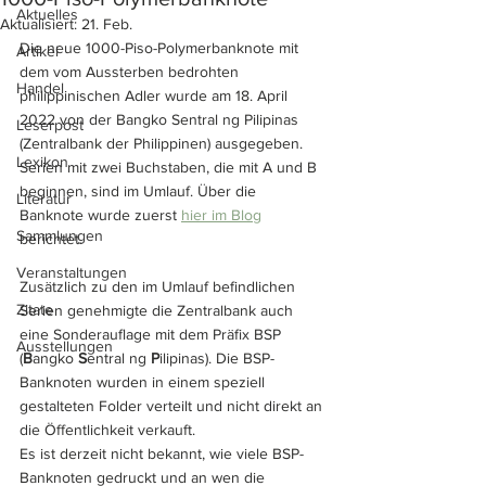
Aktuelles
Aktualisiert:
21. Feb.
Die neue 1000-Piso-Polymerbanknote mit 
Artikel
dem vom Aussterben bedrohten 
Handel
philippinischen Adler wurde am 18. April 
2022 von der Bangko Sentral ng Pilipinas 
Leserpost
(Zentralbank der Philippinen) ausgegeben. 
Lexikon
Serien mit zwei Buchstaben, die mit A und B 
beginnen, sind im Umlauf. Über die 
Literatur
Banknote wurde zuerst 
hier im Blog
Sammlungen
berichtet.
Veranstaltungen
Zusätzlich zu den im Umlauf befindlichen 
Zitate
Serien genehmigte die Zentralbank auch 
eine Sonderauflage mit dem Präfix BSP 
Ausstellungen
(
B
angko 
S
entral ng 
P
ilipinas). Die BSP-
Banknoten wurden in einem speziell 
gestalteten Folder verteilt und nicht direkt an 
die Öffentlichkeit verkauft. 
Es ist derzeit nicht bekannt, wie viele BSP-
Banknoten gedruckt und an wen die 