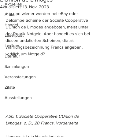
Aktuelles
Aktualisiert:
13. Nov. 2023
Hin und wieder werden bei eBay oder 
Artikel
Delcampe Scheine der Société Coopérative 
Handel
L'Union de Limoges angeboten, meist unter 
der Rubrik Notgeld. Aber handelt es sich bei 
Leserpost
diesen undatierten Scheinen, die als 
Lexikon
Währungsbezeichnung Francs angeben, 
wirklich um Notgeld?
Literatur
Sammlungen
Veranstaltungen
Zitate
Ausstellungen
Abb. 1: Société Coopérative L'Union de 
Limoges, o. D., 20 Francs, Vorderseite
Limoges ist die Hauptstadt des 