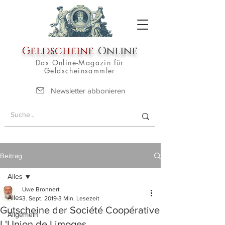
Geldscheine
-Online
Das Online-Magazin für
Geldscheinsammler
Newsletter abbonieren
Beitrag
Alles
Uwe Bronnert
Alles
3. Sept. 2019
3 Min. Lesezeit
Gutscheine der Société Coopérative
Allgemein
L'Union de Limoges