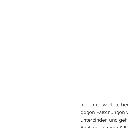
Indien entwertete be
gegen Fälschungen v
unterbinden und geho
Bank mit einem gülti