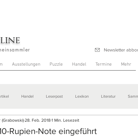
line
heinsammler
Newsletter abbo
m
Ausstellungen
Puzzle
Handel
Termine
Mehr
rtikel
Handel
Leserpost
Lexikon
Literatur
Samm
 (Grabowski)
28. Feb. 2018
1 Min. Lesezeit
stellungen
10-Rupien-Note eingeführt