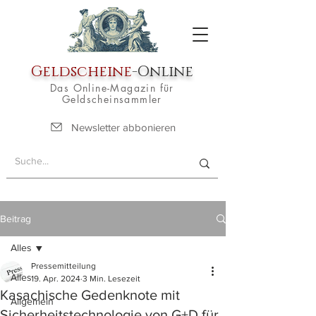
Geldscheine
-Online
Das Online-Magazin für
Geldscheinsammler
Newsletter abbonieren
Beitrag
Alles
Pressemitteilung
Alles
19. Apr. 2024
3 Min. Lesezeit
Kasachische Gedenknote mit
Allgemein
Sicherheitstechnologie von G+D für