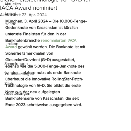
Aktuelles
IACA Award nominiert
Artikel
Aktualisiert:
23. Apr. 2024
München, 3. April 2024 – Die 10.000-Tenge-
Handel
Gedenknote von Kasachstan ist kürzlich 
Leserpost
unter die Finalisten für den in der 
Banknotenbranche 
renommierten IACA 
Lexikon
Award
 gewählt worden. Die Banknote ist mit 
Sicherheitsmerkmalen von 
Literatur
Giesecke+Devrient (G+D) ausgestattet, 
Sammlungen
ebenso wie die 5.000-Tenge-Banknote des 
Landes. Letztere nutzt als erste Banknote 
Veranstaltungen
überhaupt die innovative RollingStar-Patch-
Zitate
Technologie von G+D. Sie bildet die erste 
Note aus der neu aufgelegten 
Ausstellungen
Banknotenserie von Kasachstan, die seit 
Ende 2023 schrittweise ausgegeben wird.