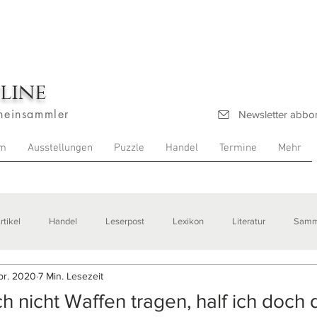
line
heinsammler
Newsletter abbo
m
Ausstellungen
Puzzle
Handel
Termine
Mehr
rtikel
Handel
Leserpost
Lexikon
Literatur
Samm
pr. 2020
7 Min. Lesezeit
stellungen
ch nicht Waffen tragen, half ich doch 