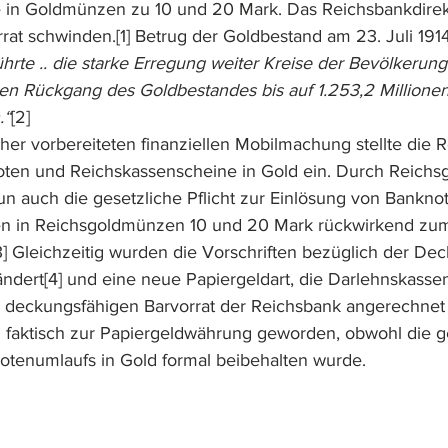
 in Goldmünzen zu 10 und 20 Mark. Das Reichsbankdirek
rat schwinden.
[1]
 Betrug der Goldbestand am 23. Juli 191
ührte .. die starke Erregung weiter Kreise der Bevölkerun
n Rückgang des Goldbestandes bis auf 1.253,2 Millionen
.“
[2]
rher vorbereiteten finanziellen Mobilmachung stellte die 
ten und Reichskassenscheine in Gold ein. Durch Reichs
n auch die gesetzliche Pflicht zur Einlösung von Bankno
n in Reichsgoldmünzen 10 und 20 Mark rückwirkend zu
3]
 Gleichzeitig wurden die Vorschriften bezüglich der De
ändert
[4]
 und eine neue Papiergeldart, die Darlehnskasse
n deckungsfähigen Barvorrat der Reichsbank angerechnet
faktisch zur Papiergeldwährung geworden, obwohl die ge
otenumlaufs in Gold formal beibehalten wurde. 