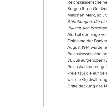
Reichskassenscheine
Sorgen ihren Goldvor
Millionen Mark, so 
„f
Abhebungen, die eine
Juli mit sich brachten
Als Teil der lange vo
Einlösung der Bankno
August 1914 wurde nu
Reichskassenscheine
31. Juli aufgehoben.
[
Reichsbanknoten ge
kreiert,
[5]
 die auf de
war die Goldwährung 
Dritteldeckung des N