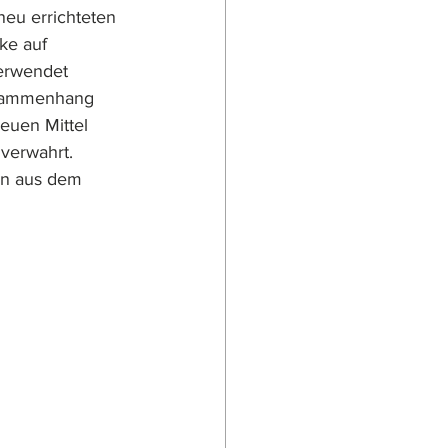
eu errichteten 
ke auf 
erwendet 
usammenhang 
euen Mittel 
verwahrt. 
en aus dem 