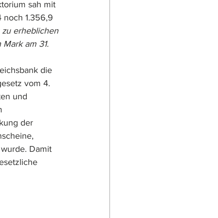
torium sah mit 
4 noch 1.356,9 
g zu erheblichen 
 Mark am 31. 
Reichsbank die 
gesetz vom 4. 
ten und 
m 
ckung der 
nscheine, 
 wurde. Damit 
setzliche 