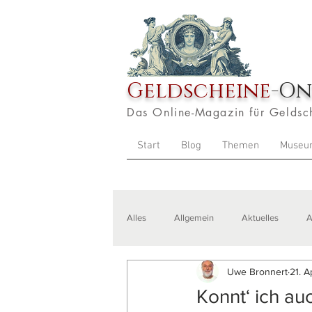
Geldscheine
-On
Das Online-Magazin für Geldsc
Start
Blog
Themen
Museu
Alles
Allgemein
Aktuelles
A
Uwe Bronnert
21. A
Veranstaltungen
Zitate
Aus
Konnt‘ ich au