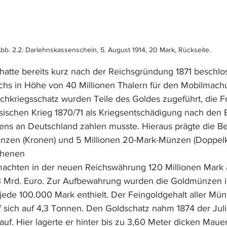
bb. 2.2: Darlehnskassenschein, 5. August 1914, 20 Mark, Rückseite.
hatte bereits kurz nach der Reichsgründung 1871 beschlo
hs in Höhe von 40 Millionen Thalern für den Mobilmachu
chkriegsschatz wurden Teile des Goldes zugeführt, die F
ischen Krieg 1870/71 als Kriegsentschädigung nach den
dens an Deutschland zahlen musste. Hieraus prägte die B
ünzen (Kronen) und 5 Millionen 20-Mark-Münzen (Doppelk
ehenen 
machten in der neuen Reichswährung 120 Millionen Mark 
3 Mrd. Euro. Zur Aufbewahrung wurden die Goldmünzen in
jede 100.000 Mark enthielt. Der Feingoldgehalt aller Mü
f sich auf 4,3 Tonnen. Den Goldschatz nahm 1874 der Jul
auf. Hier lagerte er hinter bis zu 3,60 Meter dicken Mauer