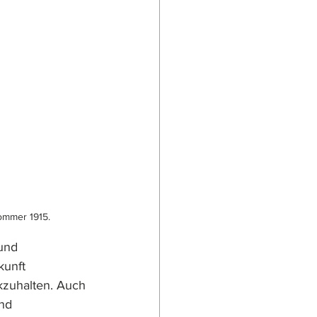
ommer 1915.
und 
unft 
zuhalten. Auch 
nd 