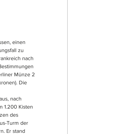
ssen, einen 
ngsfall zu 
rankreich nach 
 Bestimmungen 
erliner Münze 2 
ronen). Die 
aus, nach 
 1.200 Kisten 
nzen des 
ius-Turm der 
n. Er stand 