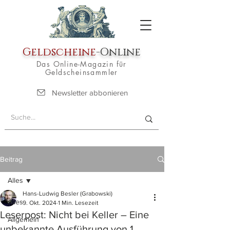
Geldscheine
-Online
Das Online-Magazin für
Geldscheinsammler
Newsletter abbonieren
Beitrag
Alles
Hans-Ludwig Besler (Grabowski)
Alles
9. Okt. 2024
1 Min. Lesezeit
Leserpost: Nicht bei Keller – Eine
Allgemein
unbekannte Ausführung von 1