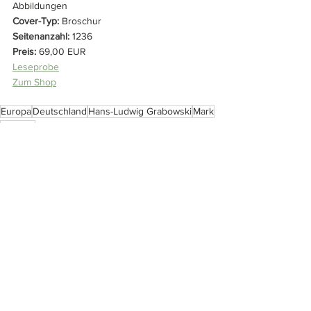
Abbildungen
Cover-Typ:
 Broschur
Seitenanzahl:
 1236
Preis:
 69,00 EUR
Leseprobe
Zum Shop
Europa
Deutschland
Hans-Ludwig Grabowski
Mark
Notgeld
Leserpost
Alle ansehen
Ähnliche Beiträge