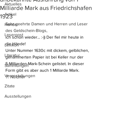
Aktuelles
Milliarde Mark aus Friedrichshafen
Artikel
1923
Sehr geehrte Damen und Herren und Leser 
Handel
des Geldschein-Blogs,
Leserpost
ich schon wieder... :-)) Der fiel mir heute in 
die Hände!
Lexikon
Unter Nummer 1630c mit dickem, gelblichen, 
Literatur
gehämmerten Papier ist bei Keller nur der 
5-Milliarden-Mark-Schein gelistet. In dieser 
Sammlungen
Form gibt es aber auch 1 Milliarde Mark.
Veranstaltungen
T. Neldner
Zitate
Ausstellungen