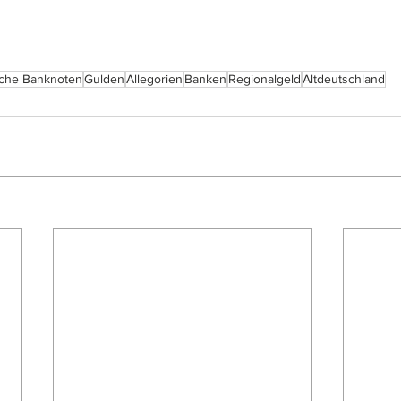
che Banknoten
Gulden
Allegorien
Banken
Regionalgeld
Altdeutschland