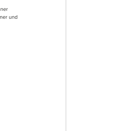
iner 
lner und 