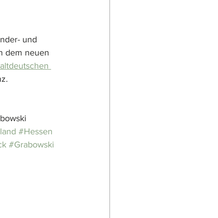
nder- und 
in dem neuen 
altdeutschen 
z.
abowski
land
#Hessen
ck
#Grabowski