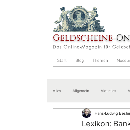
Geldscheine
-On
Das Online-Magazin für Geldsc
Start
Blog
Themen
Museu
Alles
Allgemein
Aktuelles
A
Hans-Ludwig Besler
Veranstaltungen
Zitate
Aus
Lexikon: Ban