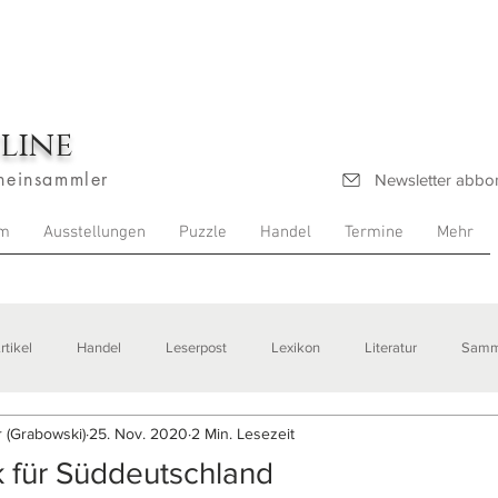
line
heinsammler
Newsletter abbo
m
Ausstellungen
Puzzle
Handel
Termine
Mehr
rtikel
Handel
Leserpost
Lexikon
Literatur
Samm
 (Grabowski)
25. Nov. 2020
2 Min. Lesezeit
stellungen
k für Süddeutschland