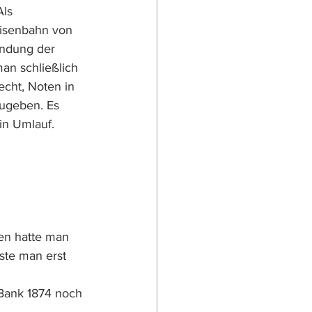
ls 
Eisenbahn von 
ündung der 
an schließlich 
echt, Noten in 
ugeben. Es 
in Umlauf.
ten hatte man 
ste man erst 
Bank 1874 noch 