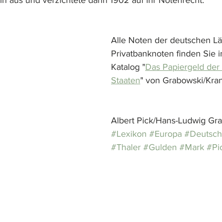
n aus und verzichtete dann 1902 auf ihr Notenrecht.
Alle Noten der deutschen Lä
Privatbanknoten finden Sie 
Katalog "
Das Papiergeld der 
Staaten
" von Grabowski/Kran
Albert Pick/Hans-Ludwig Gr
#Lexikon
#Europa
#Deutsch
#Thaler
#Gulden
#Mark
#Pi