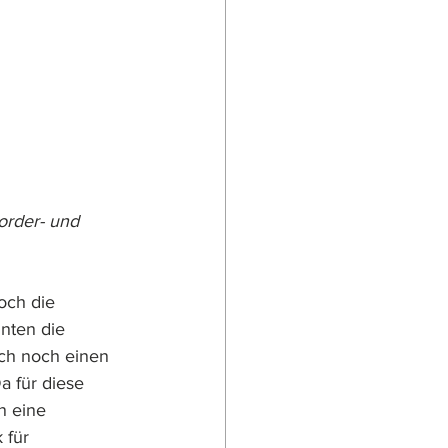
order- und 
och die 
nten die 
ch noch einen 
a für diese 
n eine 
für 