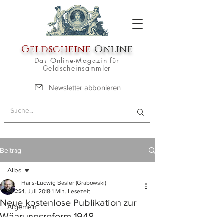
Geldscheine
-Online
Das Online-Magazin für
Geldscheinsammler
Newsletter abbonieren
Beitrag
Alles
Hans-Ludwig Besler (Grabowski)
Alles
4. Juli 2018
1 Min. Lesezeit
Neue kostenlose Publikation zur
Allgemein
Währungsreform 1948