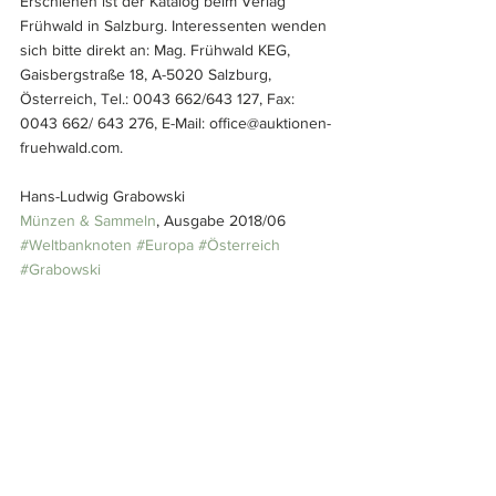
Erschienen ist der Katalog beim Verlag 
Frühwald in Salzburg. Interessenten wenden 
sich bitte direkt an: Mag. Frühwald KEG, 
Gaisbergstraße 18, A-5020 Salzburg, 
Österreich, Tel.: 0043 662/643 127, Fax: 
0043 662/ 643 276, E-Mail: office@auktionen-
fruehwald.com.
Hans-Ludwig Grabowski
Münzen & Sammeln
, Ausgabe 2018/06
#Weltbanknoten
#Europa
#Österreich
#Grabowski
Europa
Kataloge
Österreich
Bettlergeld
Literatur
Alle ansehen
Ähnliche Beiträge