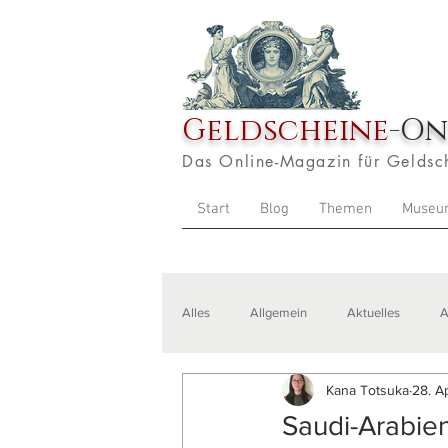
Geldscheine
-On
Das Online-Magazin für Geldsc
Start
Blog
Themen
Museu
Alles
Allgemein
Aktuelles
A
Kana Totsuka
28. A
Veranstaltungen
Zitate
Aus
Saudi-Arabie