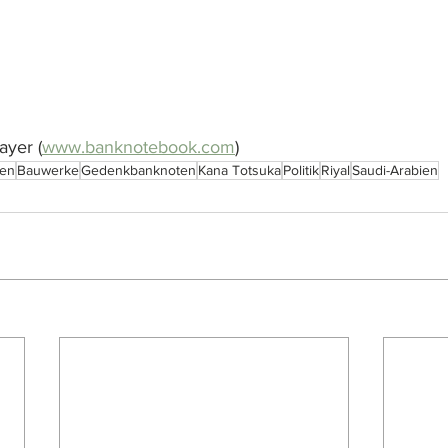
yer (
www.banknotebook.com
)
ien
Bauwerke
Gedenkbanknoten
Kana Totsuka
Politik
Riyal
Saudi-Arabien