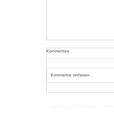
Kommentare
Kommentar verfassen...
Saudi-Arabien: 50 und 100
Riyals mit neuem Banknamen
Impressum
Datenschutz
Konta