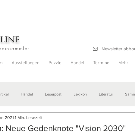
line
heinsammler
Newsletter abbo
m
Ausstellungen
Puzzle
Handel
Termine
Mehr
rtikel
Handel
Leserpost
Lexikon
Literatur
Samm
pr. 2021
1 Min. Lesezeit
stellungen
n: Neue Gedenknote "Vision 2030"