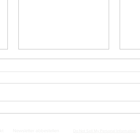
Saudi-Arabien: Neue
Saud
Gedenkbanknote zum
Poly
geplanten G20-Gipfel in Riad
dem 
kt
Newsletter abbestellen
Do Not Sell My Personal Information