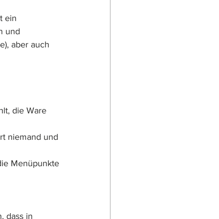
 ein 
n und 
e), aber auch 
lt, die Ware 
ert niemand und 
die Menüpunkte 
, dass in 