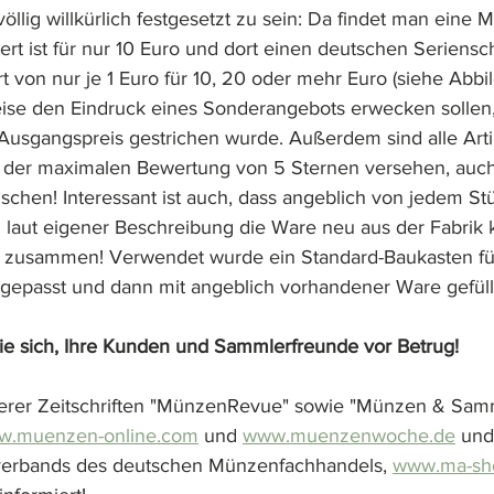
öllig willkürlich festgesetzt zu sein: Da findet man eine 
ert ist für nur 10 Euro und dort einen deutschen Seriensc
von nur je 1 Euro für 10, 20 oder mehr Euro (siehe Abbild
Preise den Eindruck eines Sonderangebots erwecken sollen,
Ausgangspreis gestrichen wurde. Außerdem sind alle Artike
 der maximalen Bewertung von 5 Sternen versehen, auch 
chen! Interessant ist auch, dass angeblich von jedem S
d laut eigener Beschreibung die Ware neu aus der Fabrik
ts zusammen! Verwendet wurde ein Standard-Baukasten f
gepasst und dann mit angeblich vorhandener Ware gefüll
ie sich, Ihre Kunden und Sammlerfreunde vor Betrug!
erer Zeitschriften "MünzenRevue" sowie "Münzen & Samm
w.muenzen-online.com
 und 
www.muenzenwoche.de
 und
verbands des deutschen Münzenfachhandels, 
www.ma-sh