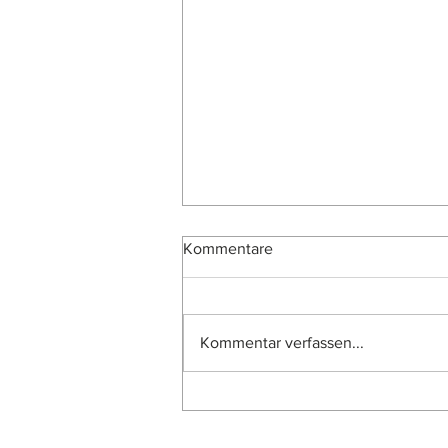
Kommentare
Kommentar verfassen...
Neue Ausstellung zu den
Entwürfen 2026 der dritten
Euro-Serie