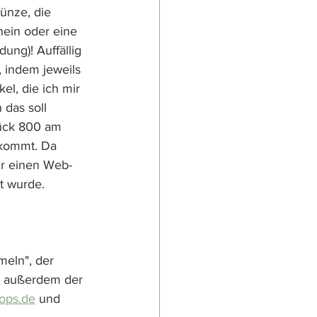
Münze, die 
hein oder eine 
ung)! Auffällig 
 indem jeweils 
l, die ich mir 
das soll 
tück 800 am 
 kommt. Da 
ür einen Web-
t wurde.
eln", der 
 außerdem der 
ops.de
 und 