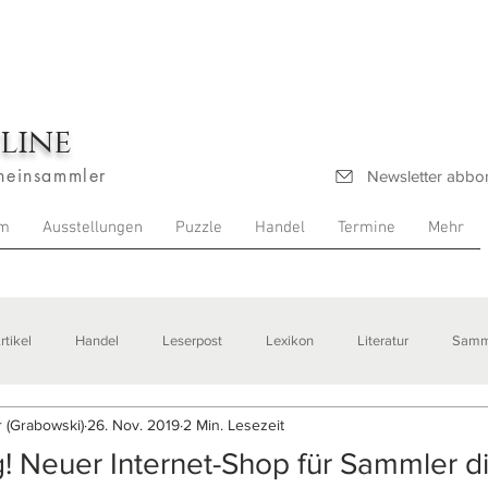
line
heinsammler
Newsletter abbo
m
Ausstellungen
Puzzle
Handel
Termine
Mehr
rtikel
Handel
Leserpost
Lexikon
Literatur
Samm
 (Grabowski)
26. Nov. 2019
2 Min. Lesezeit
stellungen
 Neuer Internet-Shop für Sammler d