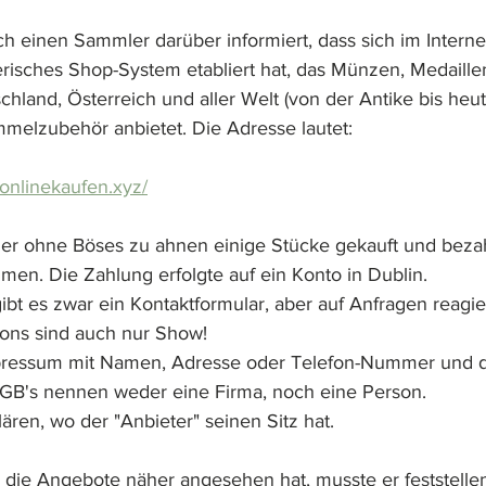
h einen Sammler darüber informiert, dass sich im Internet
gerisches Shop-System etabliert hat, das Münzen, Medaille
hland, Österreich und aller Welt (von der Antike bis heut
mmelzubehör anbietet. Die Adresse lautet:
donlinekaufen.xyz/
er ohne Böses zu ahnen einige Stücke gekauft und bezah
en. Die Zahlung erfolgte auf ein Konto in Dublin. 
gibt es zwar ein Kontaktformular, aber auf Anfragen reagi
tons sind auch nur Show!
mpressum mit Namen, Adresse oder Telefon-Nummer und 
AGB's nennen weder eine Firma, noch eine Person.
lären, wo der "Anbieter" seinen Sitz hat.
 die Angebote näher angesehen hat, musste er feststellen