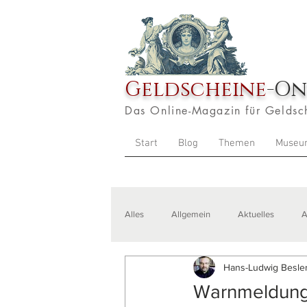
Geldscheine
-On
Das Online-Magazin für Geldsc
Start
Blog
Themen
Museu
Alles
Allgemein
Aktuelles
A
Hans-Ludwig Besler
Veranstaltungen
Zitate
Aus
Warnmeldung!