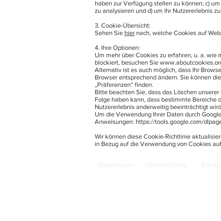
haben zur Verfügung stellen zu können; c) u
zu analysieren und d) um Ihr Nutzererlebnis zu
3. Cookie-Übersicht:
Sehen Sie
hier
nach, welche Cookies auf Web
4. Ihre Optionen:
Um mehr über Cookies zu erfahren, u. a. wie 
blockiert, besuchen Sie
www.aboutcookies.or
Alternativ ist es auch möglich, dass Ihr Brow
Browser entsprechend ändern. Sie können die
„Präferenzen“ finden.
Bitte beachten Sie, dass das Löschen unserer
Folge haben kann, dass bestimmte Bereiche od
Nutzererlebnis anderweitig beeinträchtigt wird
Um die Verwendung Ihrer Daten durch Google A
Anweisungen:
https://tools.google.com/dlpag
Wir können diese Cookie-Richtlinie aktualisier
in Bezug auf die Verwendung von Cookies au
Impressum
Datenschutz
Konta