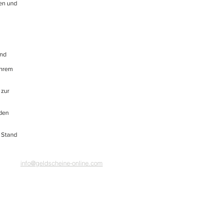
hen und
und
Ihrem
 zur
nden
n Stand
info@geldscheine-online.com