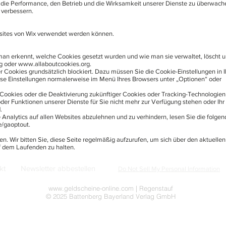
m die Performance, den Betrieb und die Wirksamkeit unserer Dienste zu überwac
 verbessern.
sites von Wix verwendet werden können.
man erkennt, welche Cookies gesetzt wurden und wie man sie verwaltet, löscht 
g
oder
www.allaboutcookies.org
.
ser Cookies grundsätzlich blockiert. Dazu müssen Sie die Cookie-Einstellungen in 
se Einstellungen normalerweise im Menü Ihres Browsers unter „Optionen“ oder
 Cookies oder die Deaktivierung zukünftiger Cookies oder Tracking-Technologien
er Funktionen unserer Dienste für Sie nicht mehr zur Verfügung stehen oder Ihr
.
nalytics auf allen Websites abzulehnen und zu verhindern, lesen Sie die folge
e/gaoptout.
en. Wir bitten Sie, diese Seite regelmäßig aufzurufen, um sich über den aktuelle
f dem Laufenden zu halten.
kt
Newsletter abbestellen
Do Not Sell My Personal Information
www.geldscheine-online.com
| Regenstauf
© 2025 Battenberg Bayerland Verlag GmbH