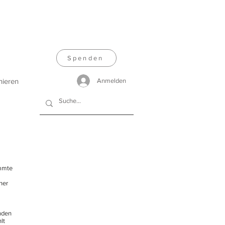
Spenden
nieren
Anmelden
immte
her
nden
lt