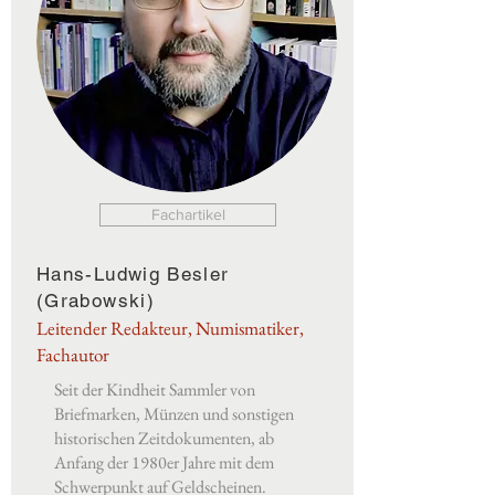
Fachartikel
Hans-Ludwig Besler
(Grabowski)
Leitender Redakteur, Numismatiker,
Fachautor
Seit der Kindheit Sammler von
Briefmarken, Münzen und sonstigen
historischen Zeitdokumenten, ab
Anfang der 1980er Jahre mit dem
Schwerpunkt auf Geldscheinen.