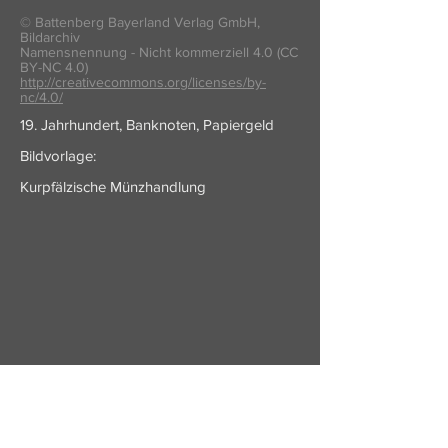
© Battenberg Bayerland Verlag GmbH,
Bildarchiv
Namensnennung - Nicht kommerziell 4.0 (CC
BY-NC 4.0)
http://creativecommons.org/licenses/by-
nc/4.0/
19. Jahrhundert, Banknoten, Papiergeld
Bildvorlage:
Kurpfälzische Münzhandlung