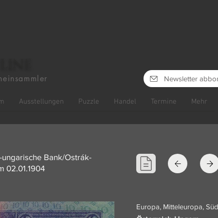
line
heinsammler
Newsletter abbo
m
Ausstellungen
Puzzle
Handel
Termine
Mehr
h-ungarische Bank/Ostrák-
m 02.01.1904
Europa, Mitteleuropa, Sü