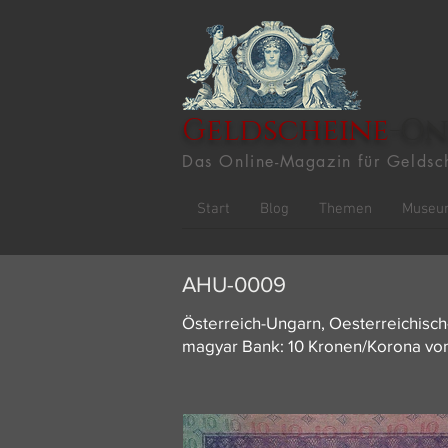
Geldscheine
-On
Das Online-Magazin für Geldsc
Start
Blog
Themen
Museu
AHU-0009
Österreich-Ungarn, Oesterreichisc
magyar Bank: 10 Kronen/Korona vo