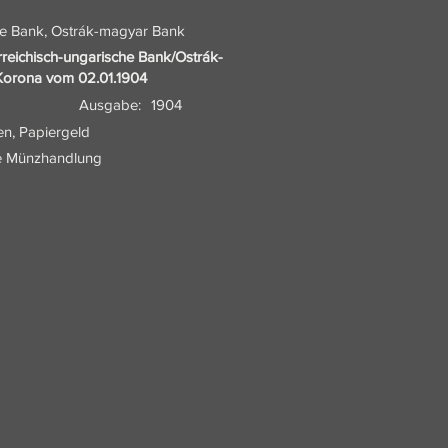
he Bank, Ostrák-magyar Bank
rreichisch-ungarische Bank/Ostrák-
Korona vom 02.01.1904
Ausgabe:
1904
en, Papiergeld
he Münzhandlung