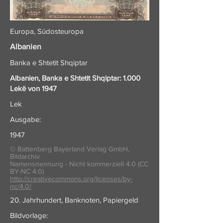
Europa, Südosteuropa
Albanien
Banka e Shtetit Shqiptar
Albanien, Banka e Shtetit Shqiptar: 1.000
Lekë von 1947
Lek
Ausgabe:
1947
© Battenberg Bayerland Verlag GmbH,
Bildarchiv
Namensnennung - Nicht kommerziell 4.0 (CC
BY-NC 4.0)
http://creativecommons.org/licenses/by-
nc/4.0/
20. Jahrhundert, Banknoten, Papiergeld
Bildvorlage: