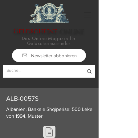
Geldscheine
-Online
Das Online-Magazin für
Geldscheinsammler
Newsletter abbonieren
ALB-0057S
Albanien, Banka e Shqiperise: 500 Leke
von 1994, Muster