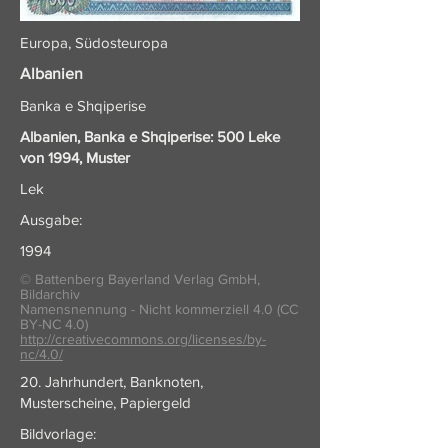
Europa, Südosteuropa
Albanien
Banka e Shqiperise
Albanien, Banka e Shqiperise: 500 Leke
von 1994, Muster
Lek
Ausgabe:
1994
© Battenberg Bayerland Verlag GmbH,
Bildarchiv
Namensnennung - Nicht kommerziell 4.0 (CC
BY-NC 4.0)
http://creativecommons.org/licenses/by-
nc/4.0/
20. Jahrhundert, Banknoten,
Musterscheine, Papiergeld
Bildvorlage: