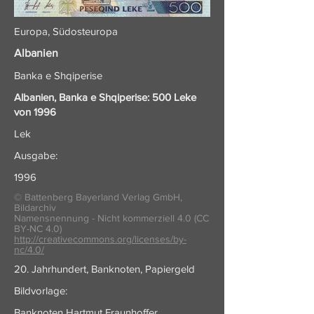
Europa, Südosteuropa
Albanien
Banka e Shqiperise
Albanien, Banka e Shqiperise: 500 Leke
von 1996
Lek
Ausgabe:
1996
© Battenberg Bayerland Verlag GmbH,
Bildarchiv
Namensnennung - Nicht kommerziell 4.0 (CC
BY-NC 4.0)
http://creativecommons.org/licenses/by-
nc/4.0/
20. Jahrhundert, Banknoten, Papiergeld
Bildvorlage:
Banknoten Hartmut Fraunhoffer