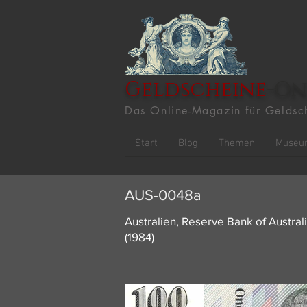
Geldscheine
-On
Das Online-Magazin für Geldsc
Start
Blog
Themen
Museu
AUS-0048a
Australien, Reserve Bank of Austral
(1984)