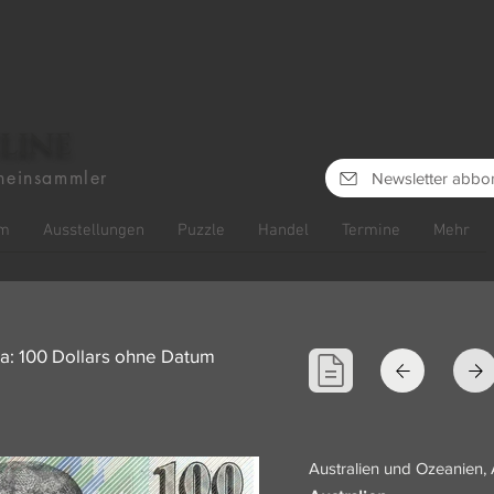
line
heinsammler
Newsletter abbo
m
Ausstellungen
Puzzle
Handel
Termine
Mehr
ia: 100 Dollars ohne Datum
Australien und Ozeanien, 