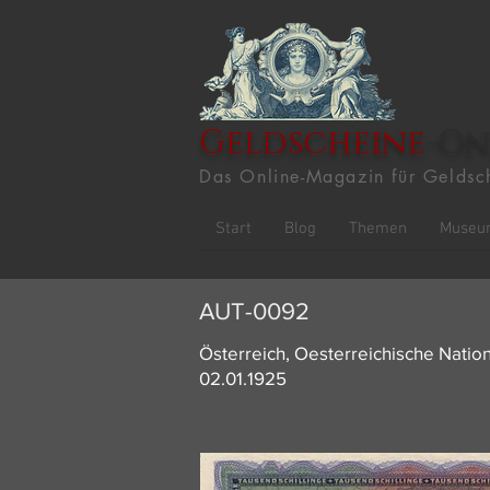
Geldscheine
-On
Das Online-Magazin für Geldsc
Start
Blog
Themen
Museu
AUT-0092
Österreich, Oesterreichische Natio
02.01.1925