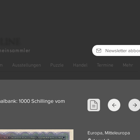
line
heinsammler
Newsletter abbo
m
Ausstellungen
Puzzle
Handel
Termine
Mehr
nalbank: 1000 Schillinge vom
Europa, Mitteleuropa