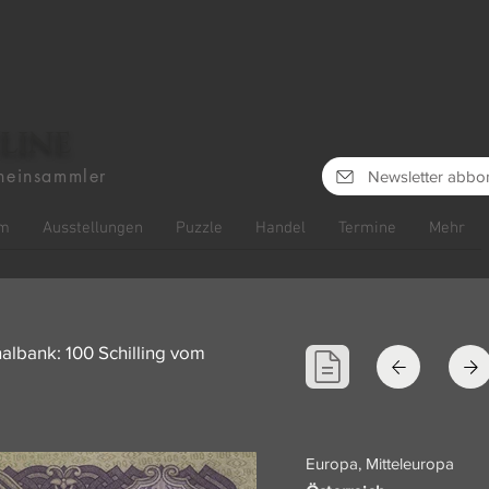
line
heinsammler
Newsletter abbo
m
Ausstellungen
Puzzle
Handel
Termine
Mehr
albank: 100 Schilling vom
Europa, Mitteleuropa