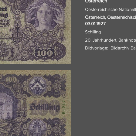
Österreich
Oesterreichische Nationa
Österreich, Oesterreichis
03.01.1927
Schilling
20. Jahrhundert, Banknot
Bildvorlage:
Bildarchiv B