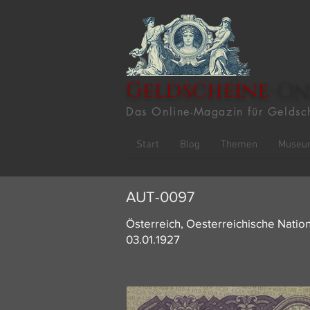
Geldscheine
-On
Das Online-Magazin für Geldsc
Start
Blog
Themen
Museu
AUT-0097
Österreich, Oesterreichische Nation
03.01.1927