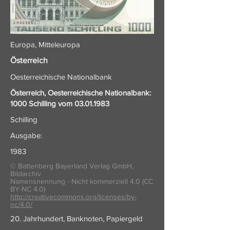
Europa, Mitteleuropa
Österreich
Oesterreichische Nationalbank
Österreich, Oesterreichische Nationalbank:
1000 Schilling vom
03.01.1983
Schilling
Ausgabe:
1983
© Battenberg Bayerland Verlag GmbH,
Bildarchiv
Namensnennung - Nicht kommerziell 4.0 (CC
BY-NC 4.0)
http://creativecommons.org/licenses/by-
nc/4.0/
20. Jahrhundert, Banknoten, Papiergeld