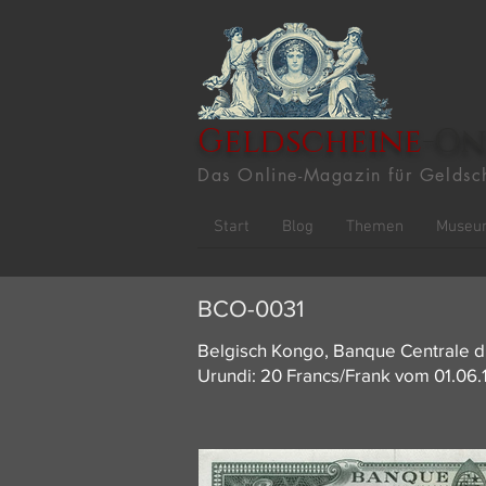
Geldscheine
-On
Das Online-Magazin für Geldsc
Start
Blog
Themen
Museu
BCO-0031
Belgisch Kongo, Banque Centrale 
Urundi: 20 Francs/Frank vom 01.06