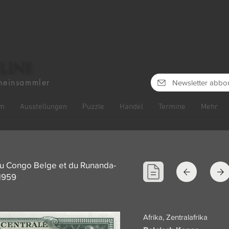
line
heinsammler
Newsletter abbo
m
Ausstellungen
Puzzle
Handel
Termine
Mehr
du Congo Belge et du Runanda-
.1959
Afrika, Zentralafrika