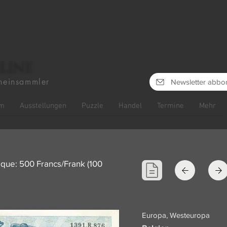
line
heinsammler
Newsletter abbo
m
Ausstellungen
Puzzle
Handel
Termine
Mehr
que: 500 Francs/Frank (100
Europa, Westeuropa