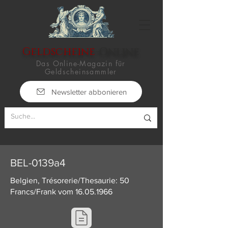
Geldscheine
-Online
Das Online-Magazin für
Geldscheinsammler
Newsletter abbonieren
BEL-0139a4
Belgien, Trésorerie/Thesaurie: 50
Francs/Frank vom
16.05.1966