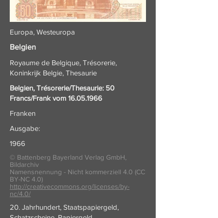
Europa, Westeuropa
Belgien
Royaume de Belgique, Trésorerie,
Koninkrijk Belgie, Thesaurie
Belgien, Trésorerie/Thesaurie: 50
Francs/Frank vom
16.05.1966
Franken
Ausgabe:
1966
© Battenberg Bayerland Verlag GmbH,
Bildarchiv
Namensnennung - Nicht kommerziell 4.0 (CC
BY-NC 4.0)
http://creativecommons.org/licenses/by-
nc/4.0/
20. Jahrhundert, Staatspapiergeld,
Schatzscheine, Papiergeld