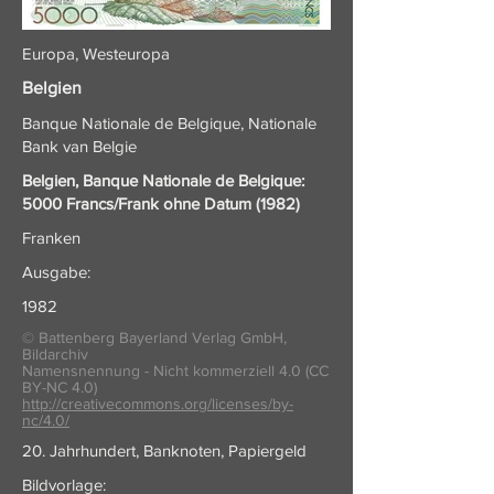
Europa, Westeuropa
Belgien
Banque Nationale de Belgique, Nationale
Bank van Belgie
Belgien, Banque Nationale de Belgique:
5000 Francs/Frank ohne Datum (1982)
Franken
Ausgabe:
1982
© Battenberg Bayerland Verlag GmbH,
Bildarchiv
Namensnennung - Nicht kommerziell 4.0 (CC
BY-NC 4.0)
http://creativecommons.org/licenses/by-
nc/4.0/
20. Jahrhundert, Banknoten, Papiergeld
Bildvorlage: