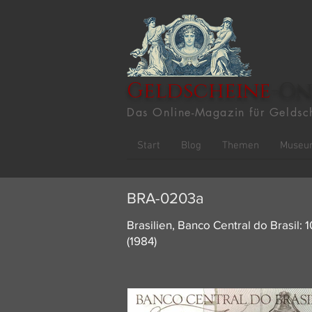
Geldscheine
-On
Das Online-Magazin für Geldsc
Start
Blog
Themen
Museu
BRA-0203a
Brasilien, Banco Central do Brasil:
(1984)