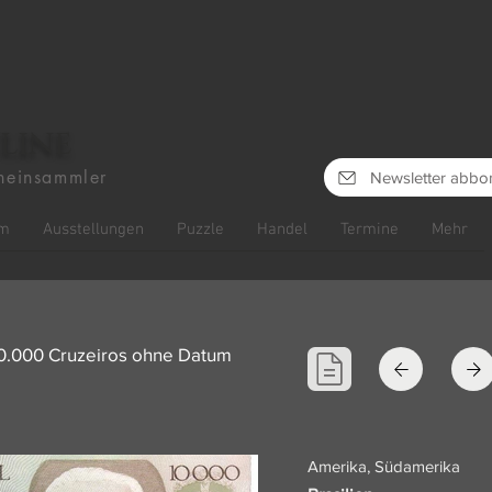
line
heinsammler
Newsletter abbo
m
Ausstellungen
Puzzle
Handel
Termine
Mehr
 10.000 Cruzeiros ohne Datum
Amerika, Südamerika