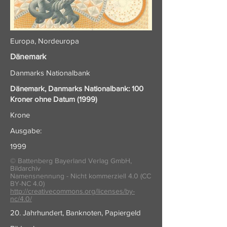
Europa, Nordeuropa
Dänemark
Danmarks Nationalbank
Dänemark, Danmarks Nationalbank: 100
Kroner ohne Datum (1999)
Krone
Ausgabe:
1999
© Battenberg Bayerland Verlag GmbH,
Bildarchiv
Namensnennung - Nicht kommerziell 4.0 (CC
BY-NC 4.0)
http://creativecommons.org/licenses/by-
nc/4.0/
20. Jahrhundert, Banknoten, Papiergeld