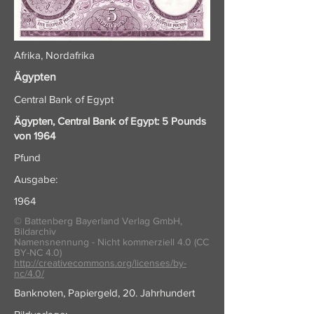
Afrika, Nordafrika
Ägypten
Central Bank of Egypt
Ägypten, Central Bank of Egypt: 5 Pounds
von 1964
Pfund
Ausgabe:
1964
© Battenberg Bayerland Verlag GmbH,
Bildarchiv
Namensnennung - Nicht kommerziell 4.0 (CC
BY-NC 4.0)
http://creativecommons.org/licenses/by-
nc/4.0/
Banknoten, Papiergeld, 20. Jahrhundert