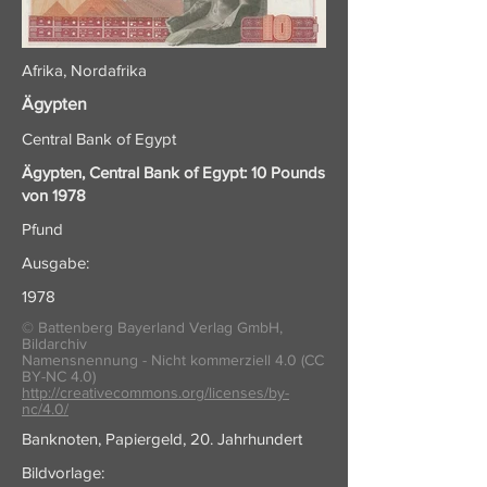
Afrika, Nordafrika
Ägypten
Central Bank of Egypt
Ägypten, Central Bank of Egypt: 10 Pounds
von 1978
Pfund
Ausgabe:
1978
© Battenberg Bayerland Verlag GmbH,
Bildarchiv
Namensnennung - Nicht kommerziell 4.0 (CC
BY-NC 4.0)
http://creativecommons.org/licenses/by-
nc/4.0/
Banknoten, Papiergeld, 20. Jahrhundert
Bildvorlage: