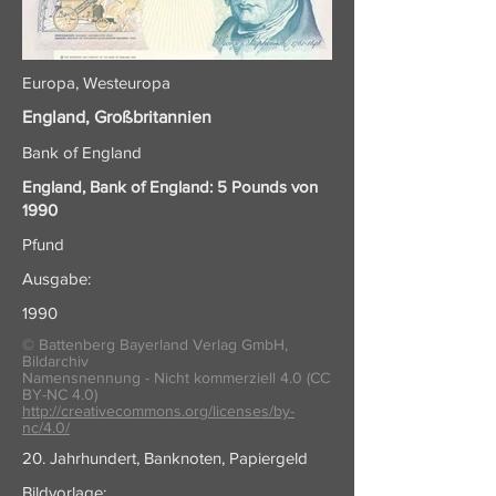
Europa, Westeuropa
England, Großbritannien
Bank of England
England, Bank of England: 5 Pounds von
1990
Pfund
Ausgabe:
1990
© Battenberg Bayerland Verlag GmbH,
Bildarchiv
Namensnennung - Nicht kommerziell 4.0 (CC
BY-NC 4.0)
http://creativecommons.org/licenses/by-
nc/4.0/
20. Jahrhundert, Banknoten, Papiergeld
Bildvorlage: