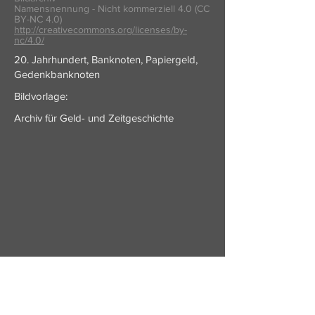
Namensnennung - Nicht kommerziell 4.0 (CC
BY-NC 4.0)
http://creativecommons.org/licenses/by-
nc/4.0/
20. Jahrhundert, Banknoten, Papiergeld,
Gedenkbanknoten
Bildvorlage:
Archiv für Geld- und Zeitgeschichte