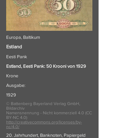
Europa, Baltikum
Estland
Eesti Pank
Estland, Eesti Pank: 50 Krooni von 1929
Krone
Ausgabe:
1929
© Battenberg Bayerland Verlag GmbH,
Bildarchiv
Namensnennung - Nicht kommerziell 4.0 (CC
BY-NC 4.0)
http://creativecommons.org/licenses/by-
nc/4.0/
20. Jahrhundert, Banknoten, Papiergeld