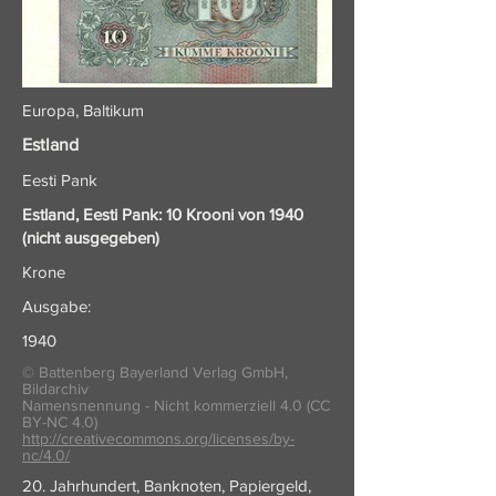
Europa, Baltikum
Estland
Eesti Pank
Estland, Eesti Pank: 10 Krooni von 1940
(nicht ausgegeben)
Krone
Ausgabe:
1940
© Battenberg Bayerland Verlag GmbH,
Bildarchiv
Namensnennung - Nicht kommerziell 4.0 (CC
BY-NC 4.0)
http://creativecommons.org/licenses/by-
nc/4.0/
20. Jahrhundert, Banknoten, Papiergeld,