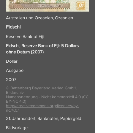
Australien und Ozeanien, Ozeanien
Fidschi
Reserve Bank of Fiji
Fidschi, Reserve Bank of Fiji: 5 Dollars
ohne Datum (2007)
Dollar
Ausgabe:
2007
© Battenberg Bayerland Verlag GmbH,
Bildarchiv
Namensnennung - Nicht kommerziell 4.0 (CC
BY-NC 4.0)
http://creativecommons.org/licenses/by-
nc/4.0/
21. Jahrhundert, Banknoten, Papiergeld
Bildvorlage: