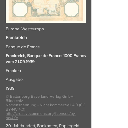
Europa, Westeuropa
Frankreich
Banque de France
Frankreich, Banque de France: 1000 Francs
vom
21.09.1939
Franken
Ausgabe:
1939
© Battenberg Bayerland Verlag GmbH,
Bildarchiv
Namensnennung - Nicht kommerziell 4.0 (CC
BY-NC 4.0)
http://creativecommons.org/licenses/by-
nc/4.0/
20. Jahrhundert, Banknoten, Papiergeld