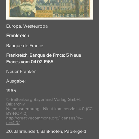
Europa, Westeuropa
Frankreich
Banque de France
Frankreich, Banque de Frnce: 5 Neue
Francs vom
04.02.1965
Neuer Franken
Ausgabe:
1965
© Battenberg Bayerland Verlag GmbH,
Bildarchiv
Namensnennung - Nicht kommerziell 4.0 (CC
BY-NC 4.0)
http://creativecommons.org/licenses/by-
nc/4.0/
20. Jahrhundert, Banknoten, Papiergeld