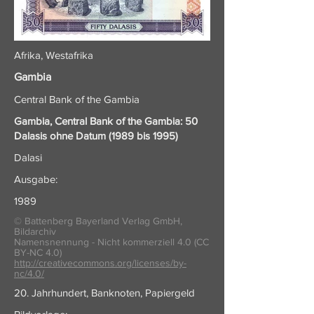
Afrika, Westafrika
Gambia
Central Bank of the Gambia
Gambia, Central Bank of the Gambia: 50
Dalasis ohne Datum (1989 bis 1995)
Dalasi
Ausgabe:
1989
© Battenberg Bayerland Verlag GmbH,
Bildarchiv
Namensnennung - Nicht kommerziell 4.0 (CC
BY-NC 4.0)
http://creativecommons.org/licenses/by-
nc/4.0/
20. Jahrhundert, Banknoten, Papiergeld