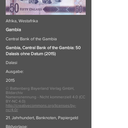
Afrika, Westafrika
Gambia
Central Bank of the Gambia
Gambia, Central Bank of the Gambia: 50
Dalasis ohne Datum (2015)
Dalasi
Ausgabe:
2015
© Battenberg Bayerland Verlag GmbH,
Bildarchiv
Namensnennung - Nicht kommerziell 4.0 (CC
BY-NC 4.0)
http://creativecommons.org/licenses/by-
nc/4.0/
21. Jahrhundert, Banknoten, Papiergeld
Bildvorlage: