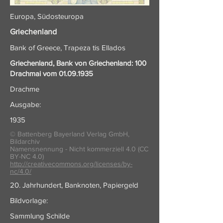
Europa, Südosteuropa
Griechenland
Bank of Greece, Trapeza tis Ellados
Griechenland, Bank von Griechenland: 100
Drachmai vom
01.09.1935
Drachme
Ausgabe:
1935
© Battenberg Bayerland Verlag GmbH,
Bildarchiv
Namensnennung - Nicht kommerziell 4.0 (CC
BY-NC 4.0)
http://creativecommons.org/licenses/by-
nc/4.0/
20. Jahrhundert, Banknoten, Papiergeld
Bildvorlage:
Sammlung Schilde